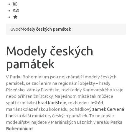
Úvod
Modely českých památek
Modely českých
památek
V Parku Boheminium jsou nejznámější modely českých
památek, se zacílením na regionální objekty – hrady
Plzeňsko, zámky Plzeňsko, rozhledny Karlovarského kraje
nebo příhraniční statky. Na jednom místě tak můžete
spatřit unikátní
hrad Karlštejn
, rozhlednu
Ještěd
,
mariánskolázeňskou kolonádu, pohádkový
zámek Červená
Lhota
a další miniatury českých památek. To nejlepší z
modelářství najdete v Mariánských Lázních v areálu
Parku
Boheminium
!