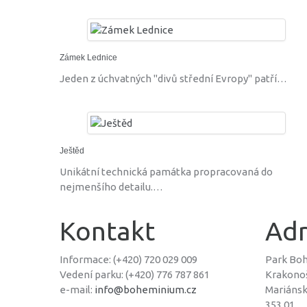
Zámek Lednice
Jeden z úchvatných "divů střední Evropy" patří…
Ještěd
Unikátní technická památka propracovaná do
nejmenšího detailu.…
Kontakt
Adr
Informace: (+420) 720 029 009
Park Bo
Vedení parku: (+420) 776 787 861
Krakono
e-mail:
info@boheminium.cz
Mariáns
353 01