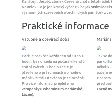
Karlštejn, Ještěd, zámek Červená Lhota, letohrádek
Krumlov. To je jen krátký výčet z více jak
sedmi desít
významných stavebních a technických památek z cel
Praktické informace
Vstupné a otevírací doba
Mariáns
Park je otevřen každý den od 10 do 18
Jak se d
hodin, bez ohledu na počasí, víkend či
parku Bo
státní svátek. O hodinu déle je
několik 
otevřeno o prázdninách a o hodinu
autem ne
méně v zimě. Otevřeno je celoročně!
z centra
Pro více informací přejděte na
před par
vstupenky (Boheminium Mariánské
Lázně m
Lázně)
.