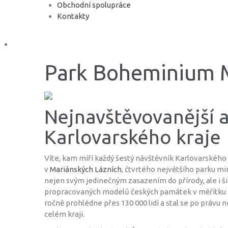
Obchodní spolupráce
Kontakty
Park Boheminium 
Nejnavštěvovanější 
Karlovarského kraje
Víte, kam míří každý šestý návštěvník Karlovarského
v
Mariánských Lázních
, čtvrtého největšího parku min
nejen svým jedinečným zasazením do přírody, ale i š
propracovaných modelů českých památek v měřítku 1:2
ročně prohlédne přes 130 000 lidí a stal se po právu 
celém kraji.