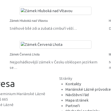
Zámek Hluboká nad Vltavou
H
Sněhově bílé zdi a zubatá cimbuří věží…
D
Zámek Červená Lhota
M
Nejpohádkovější zámek v Česku obklopen jezírkem
N
se…
Stránky
esa
Kontakty
Mariánské Lázně průvodce
heminium Mariánské Lázně
Návštěvní řád
š 665
Mapa stránek
ké Lázně
Partneři