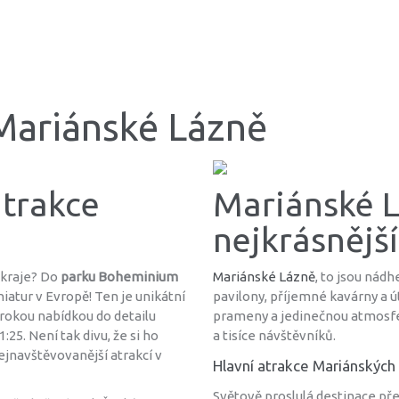
Mariánské Lázně
atrakce
Mariánské L
nejkrásnějš
 kraje? Do
parku Boheminium
Mariánské Lázně
, to jsou nád
iatur v Evropě! Ten je unikátní
pavilony, příjemné kavárny a 
irokou nabídkou do detailu
prameny a jedinečnou atmosféro
5. Není tak divu, že si ho
a tisíce návštěvníků.
nejnavštěvovanější atrakcí v
Hlavní atrakce Mariánských 
Světově proslulá destinace p