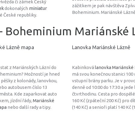
 Hvězda či zámek Český
zážitkem je pak návštěva Zpíva
ek
dokonalých
miniatur
Boheminium. Mariánské Lázně t
é České republiky.
 - Boheminium Mariánské 
ké Lázně mapa
Lanovka Mariánské Lázně
ostat z Mariánských Lázní do
Kabinková
lanovka Mariánské
heminium? Možností je hned
má svou konečnou stanici 100
– pěšky z kolonády, lanovkou,
vstupní brány parku. Je v prov
bo autobusem číslo 13
denně od 10:00 do 17:30 a jede
 města. Kde zaparkovat auto
čtvrthodinu. Cesta pro dospělé
kem, jízdní řády,
Mariánské
160 Kč (zpáteční 200 Kč) pro dí
apa
nebo další rady a tipy.
(140 Kč) a senioři platí 140 Kč (