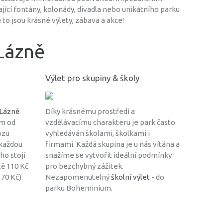
jící fontány, kolonády, divadla nebo unikátního parku
o jsou krásné výlety, zábava a akce!
Lázně
Výlet pro skupiny & školy
 Lázně
Díky krásnému prostředí a
 m od
vzdělávacímu charakteru je park často
ozu
vyhledáván školami, školkami i
 každou
firmami. Každá skupina je u nás vítána a
ho stojí
snažíme se vytvořit ideální podmínky
tě 110 Kč
pro bezchybný zážitek.
170 Kč).
Nezapomenutelný
školní výlet
- do
parku Boheminium.