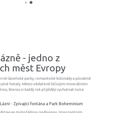
ázně - jedno z
ích měst Evropy
herné lázeňské parky, romantické kolonády a půvabné
útulné hotely. Město obdařené léčivými minerálními
u, kterou si každý rok přijíždějí vychutnat tisíce
Lázní - Zpívající fontána a Park Boheminium
ředstavuje mimořádnou podívanou. Impozantním