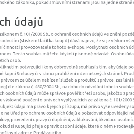
anského zákoníku, pokud smluvními stranami jsou na jedné straně s
ích údajů
í zákonem č. 101/2000 Sb., o ochraně osobních údajů ve znění pozd
dnutím (stiskem tlačítka koupit) dává najevo, že si je vědom vše
í činnosti provozovatele tohoto e-shopu. Poskytnutí osobních úda
nem. Tento souhlas můžete kdykoli písemně odvolat. Osobní údaj
tích osob.
liknutím potvrzující ikony dobrovolně souhlasí s tím, aby údaje p
né kupní Smlouvy či v rámci prohlížení internetových stránek Prodá
rávcem za účelem nabízení služeb a produktů správce, zasílání in
g) dle zákona č. 480/2004 Sb., na dobu do odvolání tohoto souhlas
osobních údajů může správce pověřit třetí osobu, jakožto zprac
 výslovné poučení o právech vyplývajících ze zákona č. 101/2000 S
subjekt údajů má právo k jejich přístupu, má právo výše uvedený s
se na Úřad pro ochranu osobních údajů a požadovat odpovídající ná
vy, provedení opravy či doplnění, zablokování, likvidace osobních 
 Pokud si Kupující přeje opravit osobní údaje, které o něm Prodáva
oštovní adrese Prodávajícího.