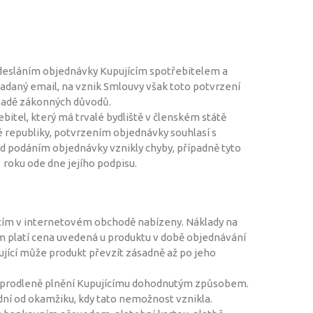
odesláním objednávky Kupujícím spotřebitelem a
adaný email, na vznik Smlouvy však toto potvrzení
kladě zákonných důvodů.
itel, který má trvalé bydliště v členském státě
republiky, potvrzením objednávky souhlasí s
ed podáním objednávky vznikly chyby, případně tyto
 roku ode dne jejího podpisu.
jícím v internetovém obchodě nabízeny. Náklady na
ím platí cena uvedená u produktu v době objednávání
pující může produkt převzít zásadně až po jeho
cí neprodleně plnění Kupujícímu dohodnutým způsobem.
dní od okamžiku, kdy tato nemožnost vznikla.