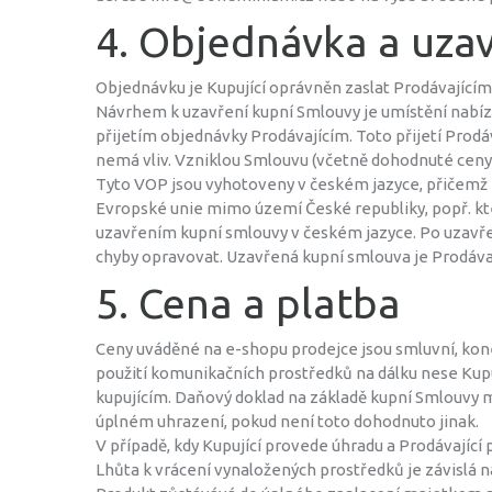
4. Objednávka a uza
Objednávku je Kupující oprávněn zaslat Prodávající
Návrhem k uzavření kupní Smlouvy je umístění nabí
přijetím objednávky Prodávajícím. Toto přijetí Prod
nemá vliv. Vzniklou Smlouvu (včetně dohodnuté ceny
Tyto VOP jsou vyhotoveny v českém jazyce, přičemž k
Evropské unie mimo území České republiky, popř. kt
uzavřením kupní smlouvy v českém jazyce. Po uzavřen
chyby opravovat. Uzavřená kupní smlouva je Prodávají
5. Cena a platba
Ceny uváděné na e-shopu prodejce jsou smluvní, kone
použití komunikačních prostředků na dálku nese Kupu
kupujícím. Daňový doklad na základě kupní Smlouvy me
úplném uhrazení, pokud není toto dohodnuto jinak.
V případě, kdy Kupující provede úhradu a Prodávajíc
Lhůta k vrácení vynaložených prostředků je závislá 