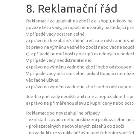
8. Reklamační řád
Reklamaci lze uplatnit na zboží z e-shopu, nikoliv na
povaze této vady, při uplatnění záruky následující prá
V případě vady odstranitelné:
a) právo na bezplatné, řádné a včasné odstranění va
b) právo na výměnu vadného zboží nebo vadné součá
c) v případě nemožnosti postupů uvedených v bodech
V případě vady neodstranitelné:
a) právo na výměnu vadného zboží nebo odstoupení 
V případě vady odstranitelné, pokud Kupující nemůže 
věc řádně užívat:
a) právo na výměnu vadného zboží nebo odstoupení 
Jde-li o jiné vady neodstranitelné a nepožaduje-li sp
a) právo na přiměřenou slevu z kupní ceny nebo odst
Reklamace se nevztahují na případy:
- vznikla-li závada nebo poškození prokazatelně ne
- prokazatelných nedovolených zásahů do zboží
- na vady, které vznikly běžným opotřebením spotřeb