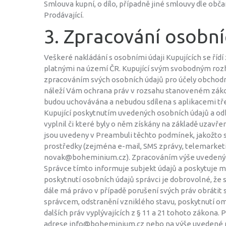
Smlouva kupní, o dílo, případně jiné smlouvy dle obč
Prodávající.
3. Zpracování osobn
Veškeré nakládání s osobními údaji Kupujících se říd
platnými na území ČR. Kupující svým svobodným rozho
zpracováním svých osobních údajů pro účely obchodn
náleží Vám ochrana práv v rozsahu stanoveném záko
budou uchovávána a nebudou sdílena s aplikacemi tře
Kupující poskytnutím uvedených osobních údajů a odk
vyplnil či které byly o něm získány na základě uzavře
jsou uvedeny v Preambuli těchto podmínek, jakožto sp
prostředky (zejména e-mail, SMS zprávy, telemarketin
novak@boheminium.cz). Zpracováním výše uvedených 
Správce tímto informuje subjekt údajů a poskytuje mu
poskytnutí osobních údajů správci je dobrovolné, že 
dále má právo v případě porušení svých práv obrátit 
správcem, odstranění vzniklého stavu, poskytnutí omlu
dalších práv vyplývajících z § 11 a 21 tohoto zákona.
adrese info@boheminium.cz nebo na výše uvedené p