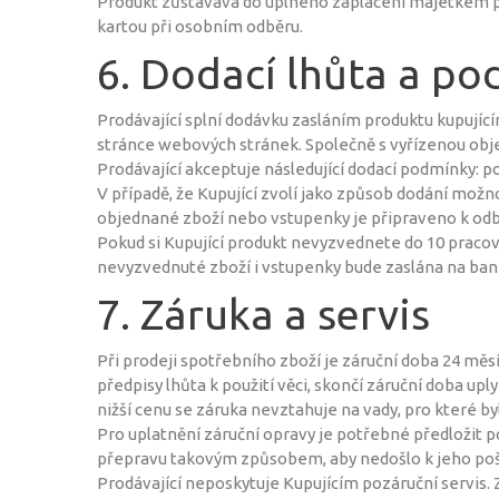
Produkt zůstávává do úplného zaplacení majetkem pr
kartou při osobním odběru.
6. Dodací lhůta a p
Prodávající splní dodávku zasláním produktu kupující
stránce webových stránek. Společně s vyřízenou obje
Prodávající akceptuje následující dodací podmínky: p
V případě, že Kupující zvolí jako způsob dodání mož
objednané zboží nebo vstupenky je připraveno k odb
Pokud si Kupující produkt nevyzvednete do 10 praco
nevyzvednuté zboží i vstupenky bude zaslána na banko
7. Záruka a servis
Při prodeji spotřebního zboží je záruční doba 24 měs
předpisy lhůta k použití věci, skončí záruční doba u
nižší cenu se záruka nevztahuje na vady, pro které by
Pro uplatnění záruční opravy je potřebné předložit poř
přepravu takovým způsobem, aby nedošlo k jeho po
Prodávající neposkytuje Kupujícím pozáruční servis