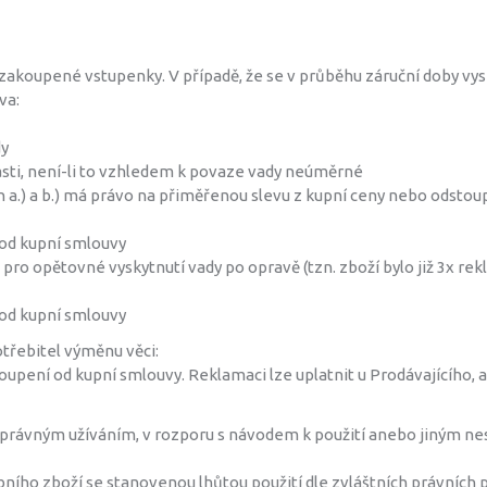
 zakoupené vstupenky. V případě, že se v průběhu záruční doby vysk
va:
dy
sti, není-li to vzhledem k povaze vady neúměrné
 a.) a b.) má právo na přiměřenou slevu z kupní ceny nebo odstou
od kupní smlouvy
pro opětovné vyskytnutí vady po opravě (tzn. zboží bylo již 3x re
od kupní smlouvy
otřebitel výměnu věci:
oupení od kupní smlouvy. Reklamaci lze uplatnit u Prodávajícího
správným užíváním, v rozporu s návodem k použití anebo jiným n
ního zboží se stanovenou lhůtou použití dle zvláštních právních