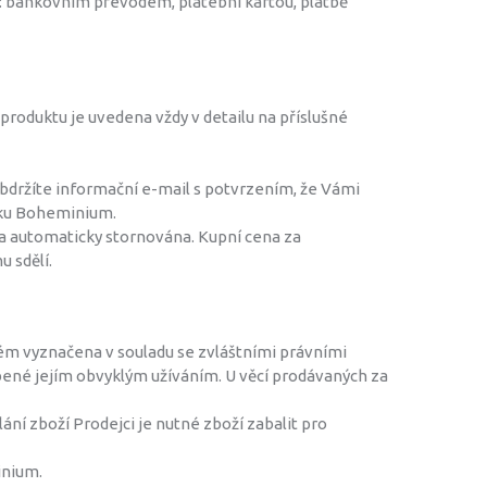
y: bankovním převodem, platební kartou, platbě
produktu je uvedena vždy v detailu na příslušné
obdržíte informační e-mail s potvrzením, že Vámi
rku Boheminium.
a automaticky stornována. Kupní cena za
 sdělí.
eném vyznačena v souladu se zvláštními právními
obené jejím obvyklým užíváním. U věcí prodávaných za
lání zboží Prodejci je nutné zboží zabalit pro
inium.