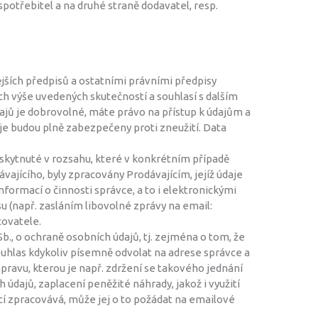
potřebitel a na druhé straně dodavatel, resp.
ějších předpisů a ostatními právními předpisy
ch výše uvedených skutečností a souhlasí s dalším
jů je dobrovolné, máte právo na přístup k údajům a
e budou plně zabezpečeny proti zneužití. Data
oskytnuté v rozsahu, které v konkrétním případě
vajícího, byly zpracovány Prodávajícím, jejíž údaje
formací o činnosti správce, a to i elektronickými
u (např. zasláním libovolné zprávy na email:
ovatele.
b., o ochraně osobních údajů, tj. zejména o tom, že
ouhlas kdykoliv písemně odvolat na adrese správce a
pravu, kterou je např. zdržení se takového jednání
údajů, zaplacení peněžité náhrady, jakož i využití
jící zpracovává, může jej o to požádat na emailové