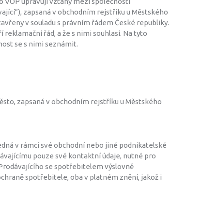
 VOP upravují vztahy mezi společností
vající“), zapsaná v obchodním rejstříku u Městského
 uzavřeny v souladu s právním řádem České republiky.
reklamační řád, a že s nimi souhlasí. Na tyto
st se s nimi seznámit.
Město, zapsaná v obchodním rejstříku u Městského
ejedná v rámci své obchodní nebo jiné podnikatelské
ávajícímu pouze své kontaktní údaje, nutné pro
Prodávajícího se spotřebitelem výslovně
ochraně spotřebitele, oba v platném znění, jakož i