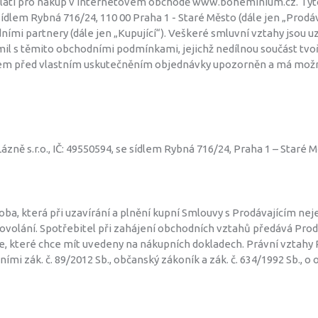
latí pro nákup v internetovém obchodě www.boheminium.cz. Tyto
sídlem Rybná 716/24, 110 00 Praha 1 - Staré Město (dále jen „Prodá
odními partnery (dále jen „Kupující“). Veškeré smluvní vztahy jsou
l s těmito obchodními podmínkami, jejichž nedílnou součást tvoří 
em před vlastním uskutečněním objednávky upozorněn a má možno
ně s.r.o., IČ: 49550594, se sídlem Rybná 716/24, Praha 1 – Staré 
soba, která při uzavírání a plnění kupní Smlouvy s Prodávajícím n
volání. Spotřebitel při zahájení obchodních vztahů předává Prod
, které chce mít uvedeny na nákupních dokladech. Právní vztahy 
i zák. č. 89/2012 Sb., občanský zákoník a zák. č. 634/1992 Sb., o 