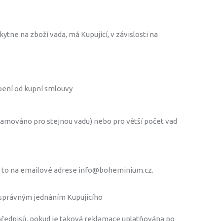
ytne na zboží vada, má Kupující, v závislosti na
pení od kupní smlouvy
klamováno pro stejnou vadu) nebo pro větší počet vad
, a to na emailové adrese info@boheminium.cz.
esprávným jednáním Kupujícího
 předpisů, pokud je taková reklamace uplatňována po