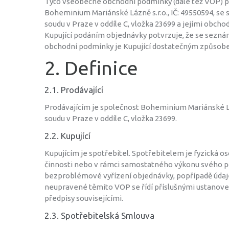
Tyto všeobecné obchodní podmínky (dále též VOP) p
Boheminium Mariánské Lázně s.r.o., IČ: 49550594, se 
soudu v Praze v oddíle C, vložka 23699 a jejími obch
Kupující podáním objednávky potvrzuje, že se seznámi
obchodní podmínky je Kupující dostatečným způsob
2. Definice
2.1. Prodávající
Prodávajícím je společnost Boheminium Mariánské Láz
soudu v Praze v oddíle C, vložka 23699.
2.2. Kupující
Kupujícím je spotřebitel. Spotřebitelem je fyzická o
činnosti nebo v rámci samostatného výkonu svého po
bezproblémové vyřízení objednávky, popřípadě údaje
neupravené těmito VOP se řídí příslušnými ustanovením
předpisy souvisejícími.
2.3. Spotřebitelská Smlouva