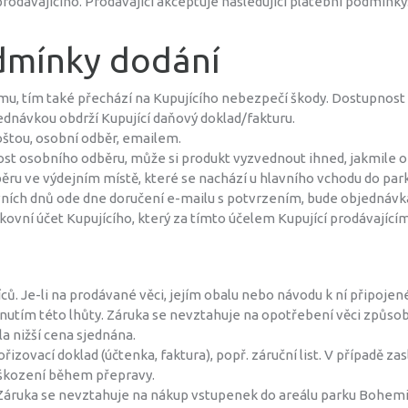
odávajícího. Prodávající akceptuje následující platební podmínk
odmínky dodání
mu, tím také přechází na Kupujícího nebezpečí škody. Dostupnost 
dnávkou obdrží Kupující daňový doklad/fakturu.
oštou, osobní odběr, emailem.
nost osobního odběru, může si produkt vyzvednout ihned, jakmile 
ěru ve výdejním místě, které se nachází u hlavního vchodu do pa
vních dnů ode dne doručení e-mailu s potvrzením, bude objednávk
vní účet Kupujícího, který za tímto účelem Kupující prodávajícímu
íců. Je-li na prodávané věci, jejím obalu nebo návodu k ní připoj
plynutím této lhůty. Záruka se nevztahuje na opotřebení věci způs
la nižší cena sjednána.
izovací doklad (účtenka, faktura), popř. záruční list. V případě zas
škození během přepravy.
. Záruka se nevztahuje na nákup vstupenek do areálu parku Bohem