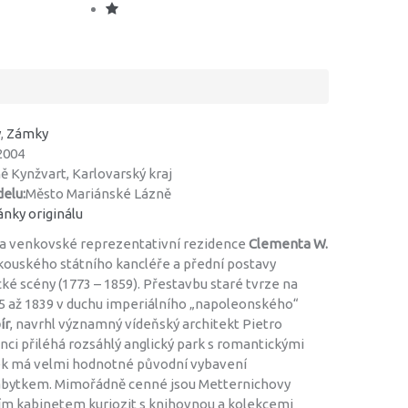
y
,
Zámky
2004
ě Kynžvart, Karlovarský kraj
elu:
Město Mariánské Lázně
nky originálu
ka venkovské reprezentativní rezidence
Clementa W.
akouského státního kancléře a přední postavy
ké scény (1773 – 1859). Přestavbu staré tvrze na
5 až 1839 v duchu imperiálního „napoleonského“
ír
, navrhl významný vídeňský architekt Pietro
enci přiléhá rozsáhlý anglický park s romantickými
k má velmi hodnotné původní vybavení
bytkem. Mimořádně cenné jsou Metternichovy
ním kabinetem kuriozit s knihovnou a kolekcemi