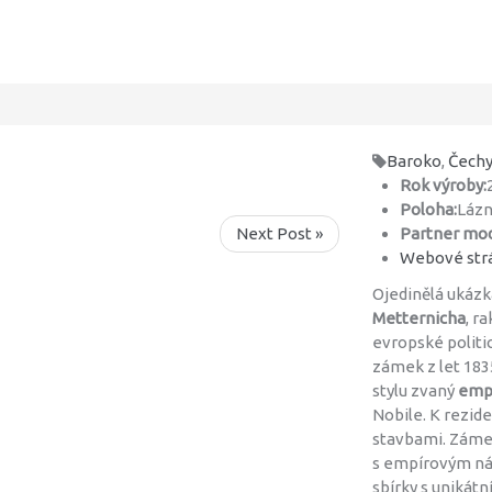
Baroko
,
Čech
Rok výroby:
Poloha:
Lázn
Next Post »
Partner mod
Webové strá
Ojedinělá ukáz
Metternicha
, r
evropské politic
zámek z let 183
stylu zvaný
emp
Nobile. K rezid
stavbami. Záme
s empírovým ná
sbírky s unikát