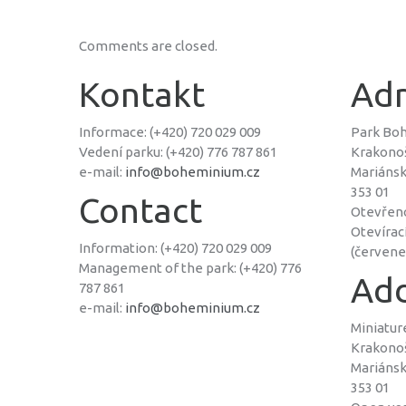
Comments are closed.
Kontakt
Adr
Informace: (+420) 720 029 009
Park Bo
Vedení parku: (+420) 776 787 861
Krakono
e-mail:
info@boheminium.cz
Mariáns
353 01
Contact
Otevřen
Otevírac
Information: (+420) 720 029 009
(červenec
Management of the park: (+420) 776
Add
787 861
e-mail:
info@boheminium.cz
Miniatu
Krakono
Mariáns
353 01