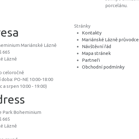
porcelánu.
Stránky
esa
Kontakty
Mariánské Lázně průvodce
heminium Mariánské Lázně
Návštěvní řád
š 665
Mapa stránek
ké Lázně
Partneři
Obchodní podmínky
o celoročně
í doba: PO-NE 10:00-18:00
 a srpen 10:00 - 19:00)
ress
re Park Boheminium
š 665
ké Lázně