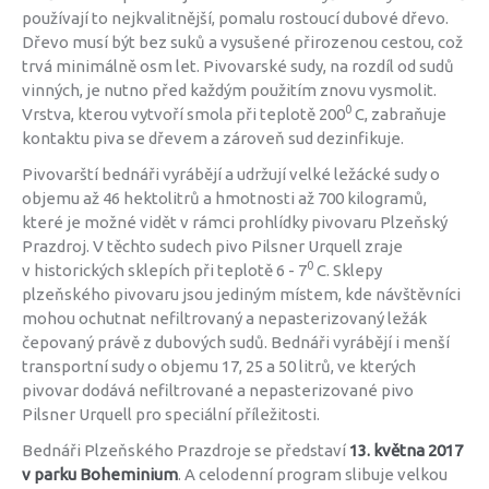
používají to nejkvalitnější, pomalu rostoucí dubové dřevo.
Dřevo musí být bez suků a vysušené přirozenou cestou, což
trvá minimálně osm let. Pivovarské sudy, na rozdíl od sudů
vinných, je nutno před každým použitím znovu vysmolit.
0
Vrstva, kterou vytvoří smola při teplotě 200
C, zabraňuje
kontaktu piva se dřevem a zároveň sud dezinfikuje.
Pivovarští bednáři vyrábějí a udržují velké ležácké sudy o
objemu až 46 hektolitrů a hmotnosti až 700 kilogramů,
které je možné vidět v rámci prohlídky pivovaru Plzeňský
Prazdroj. V těchto sudech pivo Pilsner Urquell zraje
0
v historických sklepích při teplotě 6 - 7
C. Sklepy
plzeňského pivovaru jsou jediným místem, kde návštěvníci
mohou ochutnat nefiltrovaný a nepasterizovaný ležák
čepovaný právě z dubových sudů. Bednáři vyrábějí i menší
transportní sudy o objemu 17, 25 a 50 litrů, ve kterých
pivovar dodává nefiltrované a nepasterizované pivo
Pilsner Urquell pro speciální příležitosti.
Bednáři Plzeňského Prazdroje se představí
13. května 2017
v parku Boheminium
. A celodenní program slibuje velkou