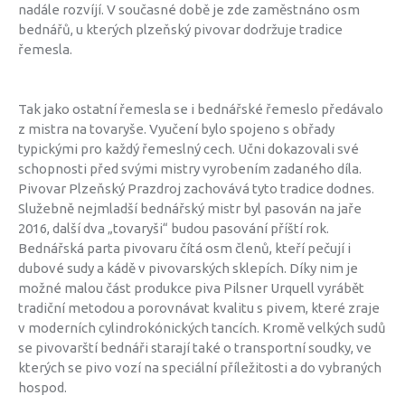
nadále rozvíjí. V současné době je zde zaměstnáno osm
bednářů, u kterých plzeňský pivovar dodržuje tradice
řemesla.
Tak jako ostatní řemesla se i bednářské řemeslo předávalo
z mistra na tovaryše. Vyučení bylo spojeno s obřady
typickými pro každý řemeslný cech. Učni dokazovali své
schopnosti před svými mistry vyrobením zadaného díla.
Pivovar Plzeňský Prazdroj zachovává tyto tradice dodnes.
Služebně nejmladší bednářský mistr byl pasován na jaře
2016, další dva „tovaryši“ budou pasování příští rok.
Bednářská parta pivovaru čítá osm členů, kteří pečují i
dubové sudy a kádě v pivovarských sklepích. Díky nim je
možné malou část produkce piva Pilsner Urquell vyrábět
tradiční metodou a porovnávat kvalitu s pivem, které zraje
v moderních cylindrokónických tancích. Kromě velkých sudů
se pivovarští bednáři starají také o transportní soudky, ve
kterých se pivo vozí na speciální příležitosti a do vybraných
hospod.