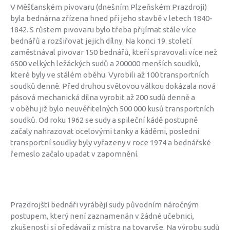
V Měšťanském pivovaru (dnešním Plzeňském Prazdroji)
byla bednárna zřízena hned při jeho stavbě v letech 1840-
1842. S růstem pivovaru bylo třeba přijímat stále více
bednářů a rozšiřovat jejich dílny. Na konci 19. století
zaměstnával pivovar 150 bednářů, kteří spravovali více než
6500 velkých ležáckých sudů a 200000 menších soudků,
které byly ve stálém oběhu. Vyrobili až 100 transportních
soudků denně. Před druhou světovou válkou dokázala nová
pásová mechanická dílna vyrobit až 200 sudů denně a
v oběhu již bylo neuvěřitelných 500 000 kusů transportních
soudků. Od roku 1962 se sudy a spileční kádě postupně
začaly nahrazovat ocelovými tanky a káděmi, poslední
transportní soudky byly vyřazeny v roce 1974 a bednářské
řemeslo začalo upadat v zapomnění.
Prazdrojští bednáři vyrábějí sudy původním náročným
postupem, který není zaznamenán v žádné učebnici,
zkušenosti si předávají z mistra na tovaryše. Na výrobu sudů