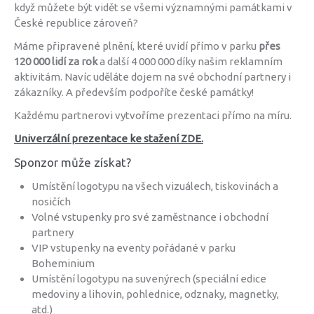
když můžete být vidět se všemi významnými památkami v
České republice zároveň?
Máme připravené plnění, které uvidí přímo v parku
přes
120 000 lidí za rok
a další 4 000 000 díky našim reklamním
aktivitám. Navíc uděláte dojem na své obchodní partnery i
zákazníky. A především podpoříte české památky!
Každému partnerovi vytvoříme prezentaci přímo na míru.
Univerzální prezentace ke stažení ZDE.
Sponzor může získat?
Umístění logotypu na všech vizuálech, tiskovinách a
nosičích
Volné vstupenky pro své zaměstnance i obchodní
partnery
VIP vstupenky na eventy pořádané v parku
Boheminium
Umístění logotypu na suvenýrech (speciální edice
medoviny a lihovin, pohlednice, odznaky, magnetky,
atd.)