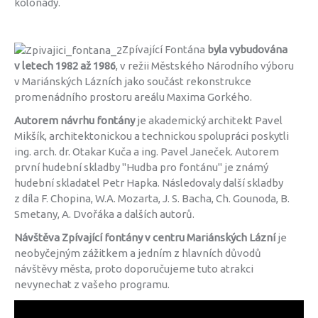
kolonády.
Zpívající Fontána
byla vybudována
v letech 1982 až 1986
, v režii Městského Národního výboru
v Mariánských Lázních jako součást rekonstrukce
promenádního prostoru areálu Maxima Gorkého.
Autorem návrhu fontány
je akademický architekt Pavel
Mikšík, architektonickou a technickou spolupráci poskytli
ing. arch. dr. Otakar Kuča a ing. Pavel Janeček. Autorem
první hudební skladby "Hudba pro fontánu" je známý
hudební skladatel Petr Hapka. Následovaly další skladby
z díla F. Chopina, W.A. Mozarta, J. S. Bacha, Ch. Gounoda, B.
Smetany, A. Dvořáka a dalších autorů.
Návštěva Zpívající fontány v centru Mariánských Lázní
je
neobyčejným zážitkem a jedním z hlavních důvodů
návštěvy města, proto doporučujeme tuto atrakci
nevynechat z vašeho programu.