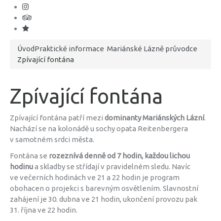
Úvod
Praktické informace
Mariánské Lázně průvodce
Zpívající fontána
Zpívající fontána
Zpívající fontána patří mezi
dominanty Mariánských Lázní
.
Nachází se na kolonádě u sochy opata Reitenbergera
v samotném srdci města.
Fontána se
rozeznívá denně od 7 hodin, každou lichou
hodinu
a skladby se střídají v pravidelném sledu. Navíc
ve večerních hodinách ve 21 a 22 hodin je program
obohacen o projekci s barevným osvětlením. Slavnostní
zahájení je 30. dubna ve 21 hodin, ukončení provozu pak
31. října ve 22 hodin.