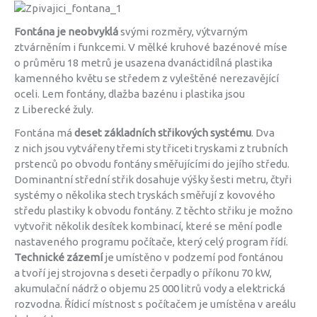
Fontána je neobvyklá
svými rozměry, výtvarným
ztvárněním i funkcemi. V mělké kruhové bazénové míse
o průměru 18 metrů je usazena dvanáctidílná plastika
kamenného květu se středem z vyleštěné nerezavějící
oceli. Lem fontány, dlažba bazénu i plastika jsou
z Liberecké žuly.
Fontána má
deset základních střikových systému
. Dva
z nich jsou vytvářeny třemi sty třiceti tryskami z trubních
prstenců po obvodu fontány směřujícími do jejího středu.
Dominantní střední střik dosahuje výšky šesti metru, čtyři
systémy o několika stech tryskách směřují z kovového
středu plastiky k obvodu fontány. Z těchto střiku je možno
vytvořit několik desítek kombinací, které se mění podle
nastaveného programu počítače, který celý program řídí.
Technické zázemí
je umístěno v podzemí pod fontánou
a tvoří jej strojovna s deseti čerpadly o příkonu 70 kW,
akumulační nádrž o objemu 25 000 litrů vody a elektrická
rozvodna. Řídicí místnost s počítačem je umístěna v areálu