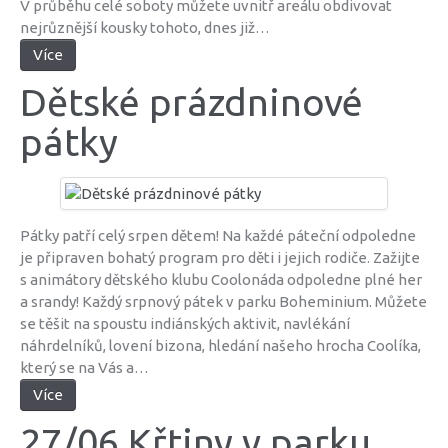
V průběhu celé soboty můžete uvnitř areálu obdivovat
nejrůznější kousky tohoto, dnes již…
Více
Dětské prázdninové
pátky
Pátky patří celý srpen dětem! Na každé páteční odpoledne
je připraven bohatý program pro děti i jejich rodiče. Zažijte
s animátory dětského klubu Coolonáda odpoledne plné her
a srandy! Každý srpnový pátek v parku Boheminium. Můžete
se těšit na spoustu indiánských aktivit, navlékání
náhrdelníků, lovení bizona, hledání našeho hrocha Coolíka,
který se na Vás a…
Více
27/06 Křtiny v parku