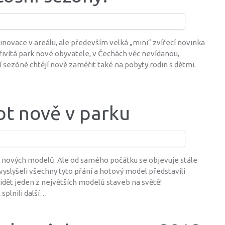
inovace v areálu, ale především velká „mini“ zvířecí novinka
řivítá park nové obyvatele, v Čechách věc nevídanou,
 sezóně chtějí nově zaměřit také na pobyty rodin s dětmi.
ot nově v parku
 nových modelů. Ale od samého počátku se objevuje stále
slyšeli všechny tyto přání a hotový model představili
idět jeden z největších modelů staveb na světě!
splnili další…