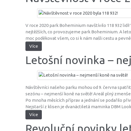
V roce 2020 park Boheminium navštívilo 118 932 lidí
nejtěžších, co provozujeme park Boheminium. A letos
moc poděkovat všem, co si k nám našli cestu a pevně
Více
Letošní novinka – ne
Návštěvníci našeho parku mohou od 9. června spatřit
sezónu – nejmenší koně na světě! Areál plný zmenšený
Po mnoha měsících příprav a jednání se podařilo př
Nejstarší z klisen je dvanáctiletá maminka DBM Lo
Více
Revoluční novinky le