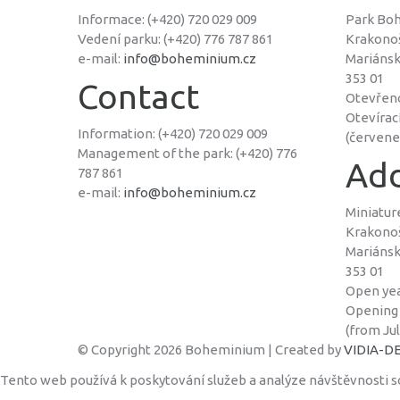
Informace: (+420) 720 029 009
Park Bo
Vedení parku: (+420) 776 787 861
Krakono
e-mail:
info@boheminium.cz
Mariáns
353 01
Contact
Otevřen
Otevírac
Information: (+420) 720 029 009
(červenec
Management of the park: (+420) 776
Add
787 861
e-mail:
info@boheminium.cz
Miniatu
Krakono
Mariáns
353 01
Open ye
Opening 
(from Jul
© Copyright 2026 Boheminium | Created by
VIDIA-DES
Tento web používá k poskytování služeb a analýze návštěvnosti s