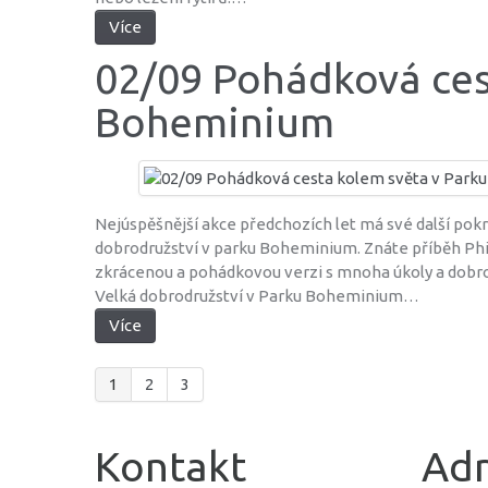
Více
02/09 Pohádková ces
Boheminium
Nejúspěšnější akce předchozích let má své další pokr
dobrodružství v parku Boheminium. Znáte příběh Phil
zkrácenou a pohádkovou verzi s mnoha úkoly a dobrod
Velká dobrodružství v Parku Boheminium…
Více
1
2
3
Kontakt
Adr