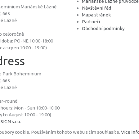
Mariánské Lázně průvodce
heminium Mariánské Lázně
Návštěvní řád
š 665
Mapa stránek
ké Lázně
Partneři
Obchodní podmínky
o celoročně
í doba: PO-NE 10:00-18:00
 a srpen 10:00 - 19:00)
ress
re Park Boheminium
š 665
ké Lázně
ar-round
hours: Mon - Sun 10:00-18:00
y to August 10:00 - 19:00)
IGN s.r.o.
oubory cookie. Používáním tohoto webu s tím souhlasíte.
Více info