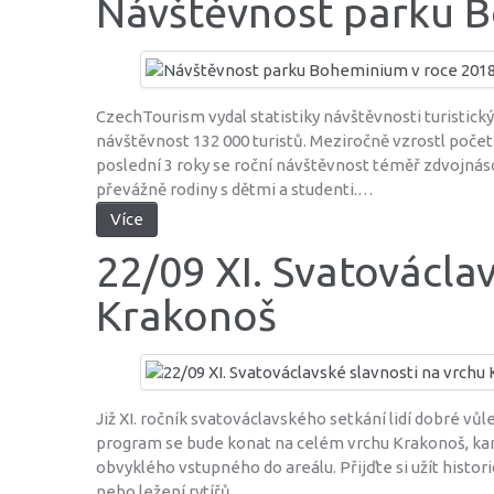
Návštěvnost parku 
CzechTourism vydal statistiky návštěvnosti turistic
návštěvnost 132 000 turistů. Meziročně vzrostl počet 
poslední 3 roky se roční návštěvnost téměř zdvojnásob
převážně rodiny s dětmi a studenti.…
Více
22/09 XI. Svatovácla
Krakonoš
Již XI. ročník svatováclavského setkání lidí dobré vůle
program se bude konat na celém vrchu Krakonoš, ka
obvyklého vstupného do areálu. Přijďte si užít hist
nebo ležení rytířů.…