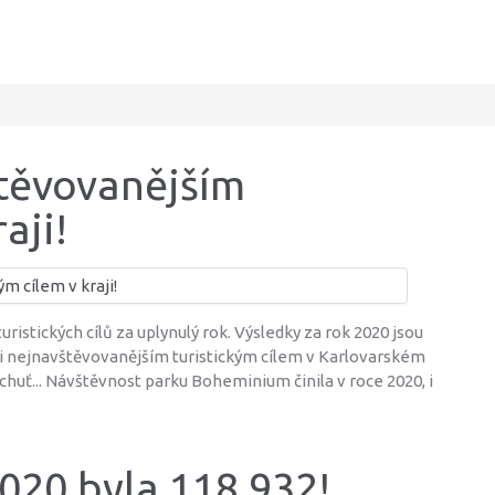
těvovanějším
aji!
ristických cílů za uplynulý rok. Výsledky za rok 2020 jsou
tali nejnavštěvovanějším turistickým cílem v Karlovarském
chuť... Návštěvnost parku Boheminium činila v roce 2020, i
020 byla 118 932!