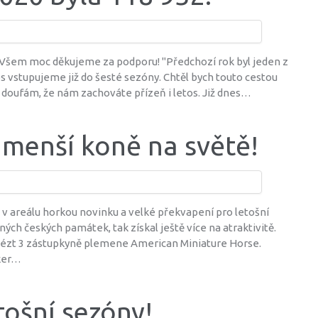
! Všem moc děkujeme za podporu! "Předchozí rok byl jeden z
 vstupujeme již do šesté sezóny. Chtěl bych touto cestou
 doufám, že nám zachováte přízeň i letos. Již dnes…
jmenší koně na světě!
 v areálu horkou novinku a velké překvapení pro letošní
ch českých památek, tak získal ještě více na atraktivitě.
ivézt 3 zástupkyně plemene American Miniature Horse.
oker…
tošní sezóny!