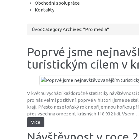
Obchodní spolupráce
Kontakty
Úvod
Category Archives: "Pro media"
Poprvé jsme nejnavš
turistickým cílem v kr
V květnu vychází každoročně statistiky návštěvnosti tu
pro nás velmi pozitivní, poprvé v historii jsme se s
kraji. Přesto nese loňský rok nepříjemnou hořkou pří
přes všechna omezení, krásných 118 932 lidí. Všem…
Více
Návštěvnost v roce 2